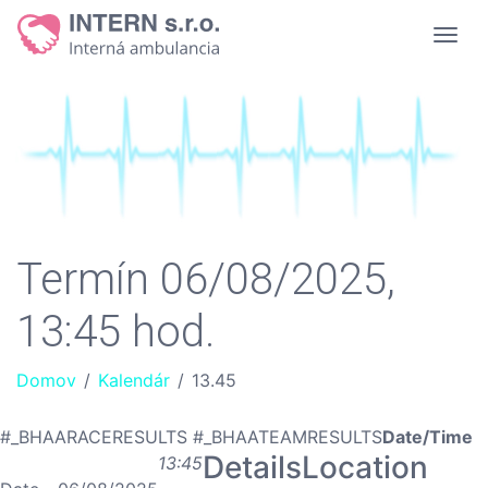
Termín 06/08/2025,
13:45 hod.
Domov
/
Kalendár
/
13.45
#_BHAARACERESULTS #_BHAATEAMRESULTS
Date/Time
Details
Location
13:45