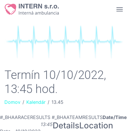
Termín 10/10/2022,
13:45 hod.
Domov
/
Kalendár
/
13.45
#_BHAARACERESULTS #_BHAATEAMRESULTS
Date/Time
Details
Location
13:45